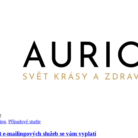
ě
ing
,
Případové studie
 e-mailingových služeb se vám vyplatí