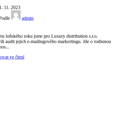
1. 11. 2023
Podle
admin
ru loňského roku jsme pro Luxury distribution s.r.o.
vili audit jejich e-mailingového markertingu. Jde o rodinnou
nos...
ovat ve čtení