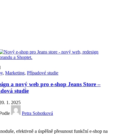
d
py
,
Marketing
,
Případové studie
sign a nový web pro e-shop Jeans Store –
adová studie
20. 1. 2025
Podle
Petra Sobotková
dnoduše, efektivně a úspěšně přesunout funkční e-shop na