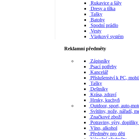
Rukavice a šály
Dresy a tílka
Tašky
Batohy
Spodní prádlo
Vesty
Vlajkový systém
Reklamní předměty
Zápisníky
Psací potřeby
Kancelář
Příslušenství k PC, mobi
Tašky
Deštníky
Krása, zdraví
Hrnky, kuchyň
Outdoor, sport, auto-mot
Svítilny, nože, nářadí, m
Značkové zboží
Potraviny, sýry, doplňky
Víno, alkohol
Předměty pro děti