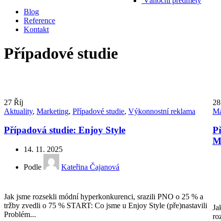
Vánoční předměty
Blog
Reference
Kontakt
Případové studie
27
Říj
2
Aktuality
,
Marketing
,
Případové studie
,
Výkonnostní reklama
Ma
Případová studie: Enjoy Style
Př
M
14. 11. 2025
Podle
Kateřina Čajanová
Jak jsme rozsekli módní hyperkonkurenci, srazili PNO o 25 % a
tržby zvedli o 75 % START: Co jsme u Enjoy Style (pře)nastavili
Ja
Problém...
ro