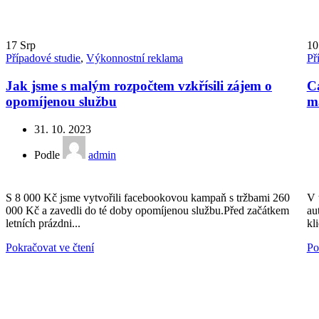
17
Srp
1
Případové studie
,
Výkonnostní reklama
Př
Jak jsme s malým rozpočtem vzkřísili zájem o
Ca
opomíjenou službu
m
31. 10. 2023
Podle
admin
S 8 000 Kč jsme vytvořili facebookovou kampaň s tržbami 260
V 
000 Kč a zavedli do té doby opomíjenou službu.Před začátkem
au
letních prázdni...
kli
Pokračovat ve čtení
Po