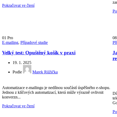
zam
Pokračovat ve čtení
Po
01
Pro
0
E-mailing
,
Případové studie
Př
Velký test: Opuštěný košík v praxi
Ja
r
19. 1. 2025
Podle
Marek Růžička
Automatizace e-mailingu je nedílnou součástí úspěšného e-shopu.
Jednou z klíčových automatizací, která může výrazně ovlivnit
Dí
konverzn...
te
Go
Pokračovat ve čtení
Po