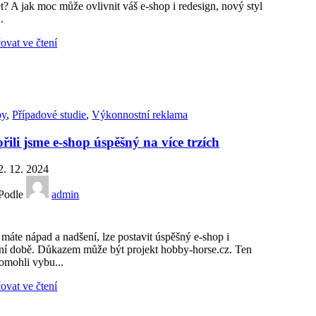
t? A jak moc může ovlivnit váš e-shop i redesign, nový styl
.
ovat ve čtení
py
,
Případové studie
,
Výkonnostní reklama
řili jsme e-shop úspěšný na více trzích
2. 12. 2024
Podle
admin
máte nápad a nadšení, lze postavit úspěšný e-shop i
ní době. Důkazem může být projekt hobby-horse.cz. Ten
omohli vybu...
ovat ve čtení