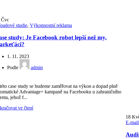
0
Čvc
ípadové studie
,
Výkonnostní reklama
se study: Je Facebook robot lepší než my,
arkeťáci?
1. 11. 2023
Podle
admin
této case study se budeme zaměřovat na výkon a dopad plně
tomatické Advantage+ kampaně na Facebooku u zahraničního
enta, jehož f...
kračovat ve čtení
18
Kv
E-mail
Audit