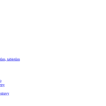
lům, tabletům
o
etry
 stravy