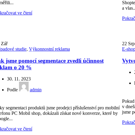
ěřili...
Shopte
a vlas..
kračovat ve čtení
Pokrač
8
Zář
22
Srp
ípadové studie
,
Výkonnostní reklama
E-sho
k jsme pomocí segmentace zvedli účinnost
Vytvo
eklam o 20 %
30. 11. 2023
Podle
admin
Pokud 
v dneš
ky segmentaci produktů jsme prodejci příslušenství pro mobilní
jsme p
lefonu PC Mobil shop, dokázali získat nové konverze, které by
ogle...
Pokrač
kračovat ve čtení