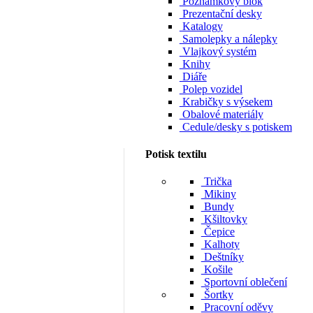
Poznámkový blok
Prezentační desky
Katalogy
Samolepky a nálepky
Vlajkový systém
Knihy
Diáře
Polep vozidel
Krabičky s výsekem
Obalové materiály
Cedule/desky s potiskem
Potisk textilu
Trička
Mikiny
Bundy
Kšiltovky
Čepice
Kalhoty
Deštníky
Košile
Sportovní oblečení
Šortky
Pracovní oděvy