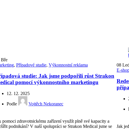
8
Bře
rketing
,
Případové studie
,
Výkonnostní reklama
08
Le
E-sho
ípadová studie: Jak jsme podpořili růst Strakon
Rede
edical pomocí výkonnostního marketingu
příp
12. 12. 2025
Podle
Vojtěch Nekoranec
k pomoci zdravotnickému zařízení využít plně své kapacity a
zšířit podnikání? V naší spolupráci se Strakon Medical jsme se
Jak je