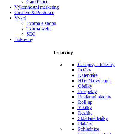
Gamifikace
Výkonnostní marketing
Creative & Produkce
Vývoj
Tvorba e-shopu
Tvorba webu
SEO
Tiskoviny
Tiskoviny
Časopisy a brožury
Letáky
Kalendáře
Hlavičkový papír
Obálky
Prospekty
Reklamní plachty
Roll-up
Vizitky
Razítka
Skládané letáky
Plakáty
Pohlednice