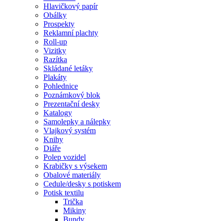
Hlavičkový papír
Obálky
Prospekty
Reklamní plachty
Roll-up
Vizitky
Razítka
Skládané letáky
Plakáty
Pohlednice
Poznámkový blok
Prezentační desky
Katalogy
Samolepky a nálepky
Vlajkový systém
Knihy
Diáře
Polep vozidel
Krabičky s výsekem
Obalové materiály
Cedule/desky s potiskem
Potisk textilu
Trička
Mikiny
Bundy