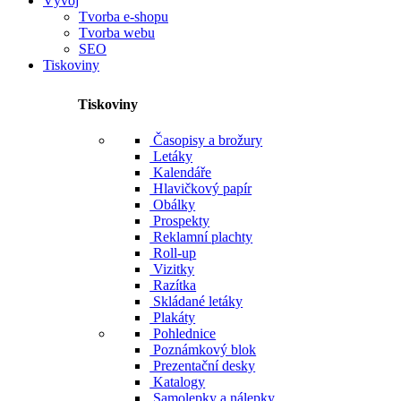
Vývoj
Tvorba e-shopu
Tvorba webu
SEO
Tiskoviny
Tiskoviny
Časopisy a brožury
Letáky
Kalendáře
Hlavičkový papír
Obálky
Prospekty
Reklamní plachty
Roll-up
Vizitky
Razítka
Skládané letáky
Plakáty
Pohlednice
Poznámkový blok
Prezentační desky
Katalogy
Samolepky a nálepky