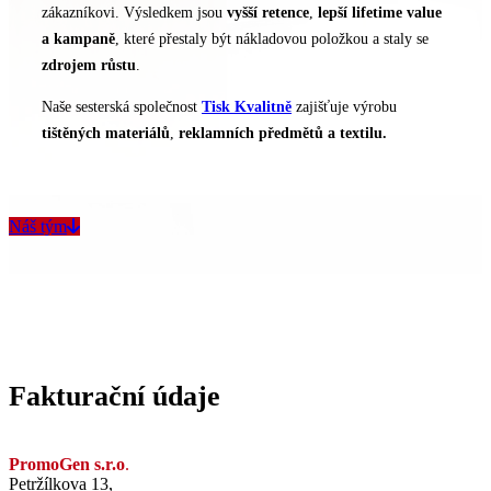
zákazníkovi. Výsledkem jsou
vyšší retence
,
lepší lifetime value
a
kampaně
, které přestaly být nákladovou položkou a staly se
zdrojem růstu
.
Naše sesterská společnost
Tisk Kvalitně
zajišťuje výrobu
tištěných
materiálů
,
reklamních
předmětů
a textilu.
Náš tým
Fakturační údaje
PromoGen s.r.o
.
Petržílkova 13,