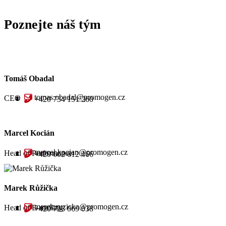
Poznejte náš tým
Tomáš Obadal
tomas.obadal@promogen.cz
CEO
+420 734 151 260
Marcel Kocián
marcel.kocian@promogen.cz
Head of Performance
+420 602 612 466
Marek Růžička
marek.ruzicka@promogen.cz
Head of E-mailing
+420 723 069 038