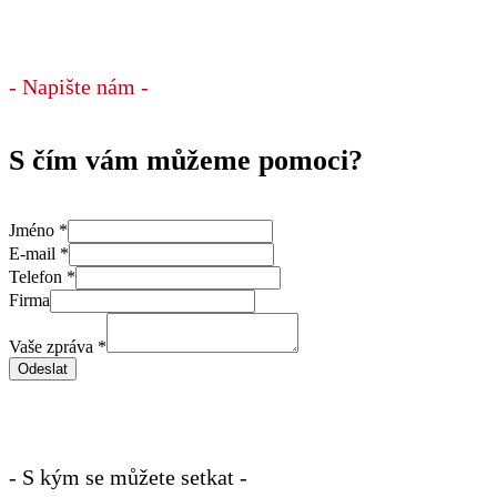
- Napište nám -
S čím vám můžeme pomoci?
Jméno
*
E-mail
*
Telefon
*
Firma
Vaše zpráva
*
Odeslat
- S kým se můžete setkat -