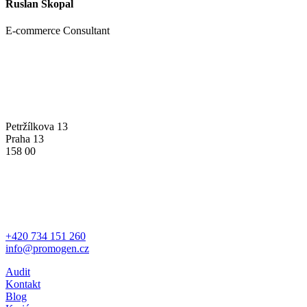
Ruslan Skopal
E-commerce Consultant
PROMOGEN S.R.O.
Petržílkova 13
Praha 13
158 00
MÁTE OTÁZKU?
+420 734 151 260
info@promogen.cz
Audit
Kontakt
Blog