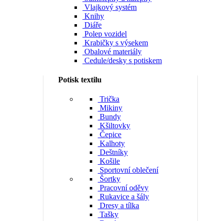
Vlajkový systém
Knihy
Diáře
Polep vozidel
Krabičky s výsekem
Obalové materiály
Cedule/desky s potiskem
Potisk textilu
Trička
Mikiny
Bundy
Kšiltovky
Čepice
Kalhoty
Deštníky
Košile
Sportovní oblečení
Šortky
Pracovní oděvy
Rukavice a šály
Dresy a tílka
Tašky