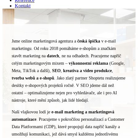
Reference
Kontakt
Jsme online marketingová agentura a
česká špička
v e-mail
marketingu. Od roku 2018 pomáháme e-shopům a značkám
stavět marketing na
datech
, ne na odhadech. Pracujeme napříč
celým marketingovým mixem –
výkonnostní
reklama
(Google,
Meta, TikTok a další),
SEO
,
kreativa
a
video
produkce
,
tvorba
webů
a
e-shopů
. Jako zlatý partner Shoptetu realizujeme
desítky e-shopových projektů ročně. V SEO jdeme dál než
ostatní – optimalizujeme nejen pro vyhledávače, ale i pro AI
nástroje, které mění způsob, jak lidé hledají.
Naší vlajkovou lodí je
e-mail marketing a marketingová
automatizace
. Pracujeme s pokročilou personalizací a Customer
Data Platformami (CDP), které propojují data napříč kanály a
umožňují komunikaci, jež dává smysl každému jednotlivému