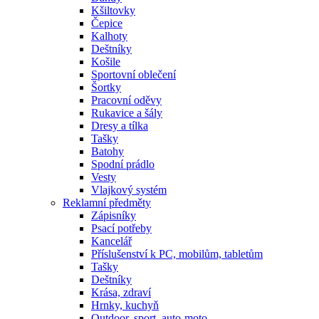
Kšiltovky
Čepice
Kalhoty
Deštníky
Košile
Sportovní oblečení
Šortky
Pracovní oděvy
Rukavice a šály
Dresy a tílka
Tašky
Batohy
Spodní prádlo
Vesty
Vlajkový systém
Reklamní předměty
Zápisníky
Psací potřeby
Kancelář
Příslušenství k PC, mobilům, tabletům
Tašky
Deštníky
Krása, zdraví
Hrnky, kuchyň
Outdoor, sport, auto-moto