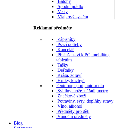
Batohy
Spodní prádlo
Vesty
Vlajkový systém
Reklamní předměty
Zápisníky
Psací potřeby
Kancelář
Příslušenství k PC, mobilům,
tabletům
Tašky
Deštníky
Krása, zdraví
Hrnky, kuchyň
Outdoor, sport, auto-moto
Svítilny, nože, nářadí, metry
Značkové zboží
Potraviny, sýry, doplňky stravy
Víno, alkohol
Předměty pro děti
Vánoční předměty
Blog