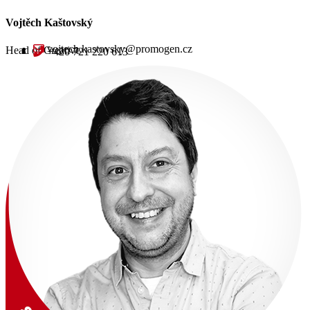
Vojtěch Kaštovský
vojtech.kastovsky@promogen.cz
Head of Creative
+420 721 220 613