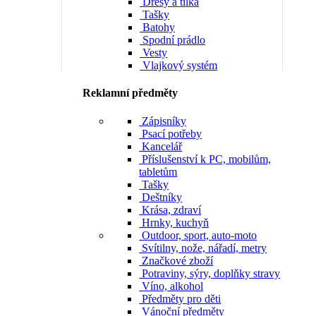
Dresy a tílka
Tašky
Batohy
Spodní prádlo
Vesty
Vlajkový systém
Reklamní předměty
Zápisníky
Psací potřeby
Kancelář
Příslušenství k PC, mobilům,
tabletům
Tašky
Deštníky
Krása, zdraví
Hrnky, kuchyň
Outdoor, sport, auto-moto
Svítilny, nože, nářadí, metry
Značkové zboží
Potraviny, sýry, doplňky stravy
Víno, alkohol
Předměty pro děti
Vánoční předměty