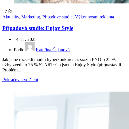
27
Říj
Aktuality
,
Marketing
,
Případové studie
,
Výkonnostní reklama
Případová studie: Enjoy Style
14. 11. 2025
Podle
Kateřina Čajanová
Jak jsme rozsekli módní hyperkonkurenci, srazili PNO o 25 % a
tržby zvedli o 75 % START: Co jsme u Enjoy Style (pře)nastavili
Problém...
Pokračovat ve čtení