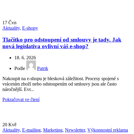
17
Čvn
Aktuality
,
E-shopy
Tlačítko pro odstoupení od smlouvy je tady. Jak
nová legislativa ovlivní váš e-shop?
18. 6. 2026
Podle
Patrik
Nakoupit na e-shopu je blesková záležitost. Procesy spojené s
vrácením zboží nebo odstoupením od smlouvy jsou ale často
náročnější. Evr...
Pokračovat ve čtení
20
Kvě
Aktuality
,
E-mailing
,
Marketing
,
Newsletter
,
Výkonnostní reklama