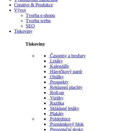
Creative & Produkce
Vývoj
Tvorba e-shopu
Tvorba webu
SEO
Tiskoviny
Tiskoviny
Časopisy a brožury
Letáky
Kalendáře
Hlavičkový papír
Obálky
Prospekty
Reklamní plachty
Roll-up
Vizitky
Razítka
Skládané letáky
Plakáty
Pohlednice
Poznámkový blok
Prezentační desky