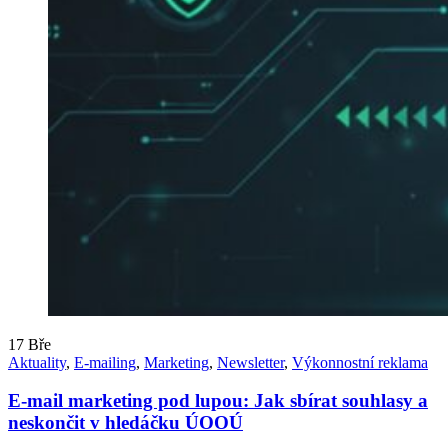
17
Bře
Aktuality
,
E-mailing
,
Marketing
,
Newsletter
,
Výkonnostní reklama
E-mail marketing pod lupou: Jak sbírat souhlasy a
neskončit v hledáčku ÚOOÚ