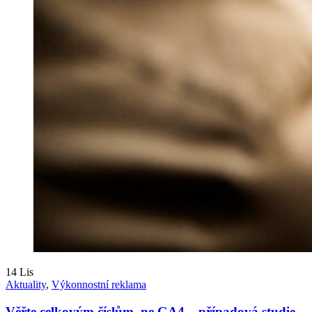
14
Lis
Aktuality
,
Výkonnostní reklama
Věřte celkovým číslům, ne GA4 – případová studie