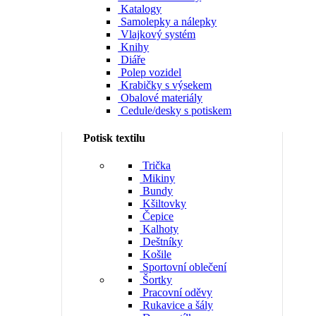
Katalogy
Samolepky a nálepky
Vlajkový systém
Knihy
Diáře
Polep vozidel
Krabičky s výsekem
Obalové materiály
Cedule/desky s potiskem
Potisk textilu
Trička
Mikiny
Bundy
Kšiltovky
Čepice
Kalhoty
Deštníky
Košile
Sportovní oblečení
Šortky
Pracovní oděvy
Rukavice a šály