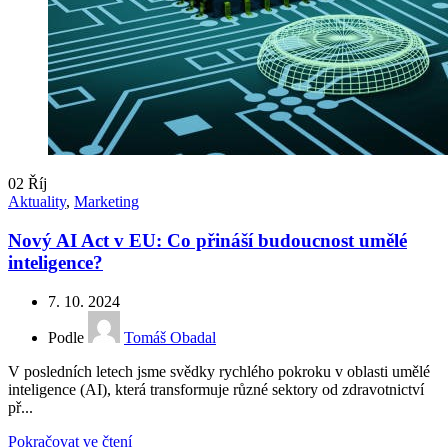
02
Říj
Aktuality
,
Marketing
Nový AI Act v EU: Co přináší budoucnost umělé
inteligence?
7. 10. 2024
Podle
Tomáš Obadal
V posledních letech jsme svědky rychlého pokroku v oblasti umělé
inteligence (AI), která transformuje různé sektory od zdravotnictví
př...
Pokračovat ve čtení