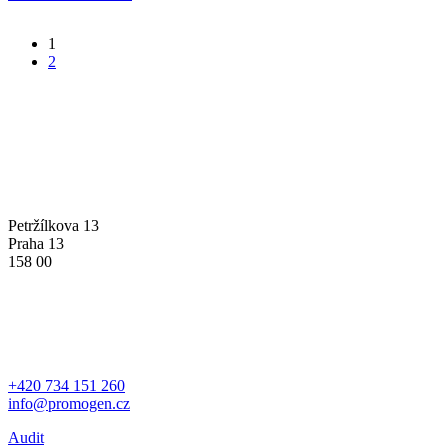
1
2
PROMOGEN S.R.O.
Petržílkova 13
Praha 13
158 00
MÁTE OTÁZKU?
+420 734 151 260
info@promogen.cz
Audit