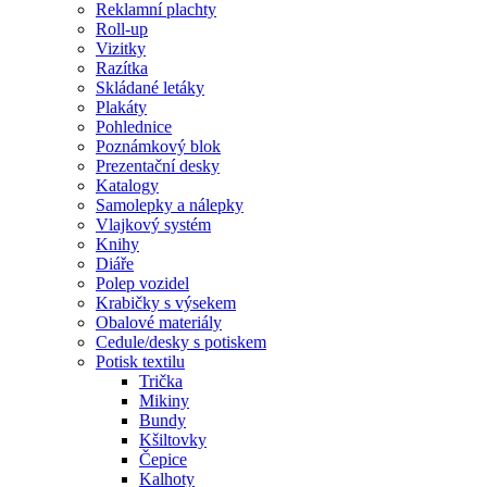
Reklamní plachty
Roll-up
Vizitky
Razítka
Skládané letáky
Plakáty
Pohlednice
Poznámkový blok
Prezentační desky
Katalogy
Samolepky a nálepky
Vlajkový systém
Knihy
Diáře
Polep vozidel
Krabičky s výsekem
Obalové materiály
Cedule/desky s potiskem
Potisk textilu
Trička
Mikiny
Bundy
Kšiltovky
Čepice
Kalhoty