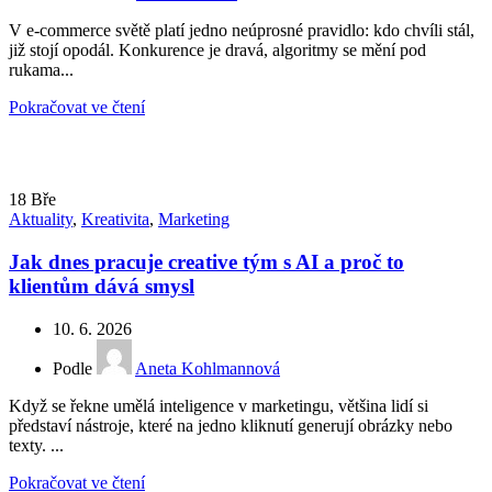
V e-commerce světě platí jedno neúprosné pravidlo: kdo chvíli stál,
již stojí opodál. Konkurence je dravá, algoritmy se mění pod
rukama...
Pokračovat ve čtení
18
Bře
Aktuality
,
Kreativita
,
Marketing
Jak dnes pracuje creative tým s AI a proč to
klientům dává smysl
10. 6. 2026
Podle
Aneta Kohlmannová
Když se řekne umělá inteligence v marketingu, většina lidí si
představí nástroje, které na jedno kliknutí generují obrázky nebo
texty. ...
Pokračovat ve čtení