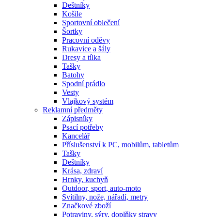
Deštníky
Košile
Sportovní oblečení
Šortky
Pracovní oděvy
Rukavice a šály
Dresy a tílka
Tašky
Batohy
Spodní prádlo
Vesty
Vlajkový systém
Reklamní předměty
Zápisníky
Psací potřeby
Kancelář
Příslušenství k PC, mobilům, tabletům
Tašky
Deštníky
Krása, zdraví
Hrnky, kuchyň
Outdoor, sport, auto-moto
Svítilny, nože, nářadí, metry
Značkové zboží
Potraviny, sýry, doplňky stravy