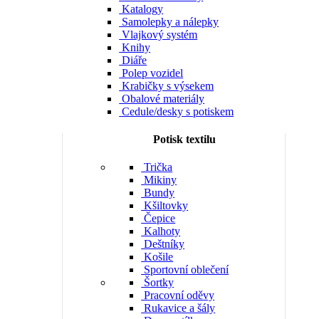
Katalogy
Samolepky a nálepky
Vlajkový systém
Knihy
Diáře
Polep vozidel
Krabičky s výsekem
Obalové materiály
Cedule/desky s potiskem
Potisk textilu
Trička
Mikiny
Bundy
Kšiltovky
Čepice
Kalhoty
Deštníky
Košile
Sportovní oblečení
Šortky
Pracovní oděvy
Rukavice a šály