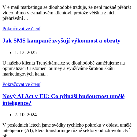
V e-mail marketingu se dlouhodobě traduje, že není možné přehrát
video přímo v e-mailovém klientovi, protože většina z nich
přehrávání ...
Pokračovat ve čtení
Jak SMS kampaně zvyšují výkonnost a obraty
1. 12. 2025
U našeho klienta Trenýrkárna.cz se dlouhodobě zaměřujeme na
optimalizaci Customer Journey a využíváme širokou škálu
marketingových kaná...
Pokračovat ve čtení
Nový AI Act v EU: Co přináší budoucnost umělé
inteligence?
7. 10. 2024
V posledních letech jsme svědky rychlého pokroku v oblasti umělé
inteligence (AI), která transformuje různé sektory od zdravotnictví
př...