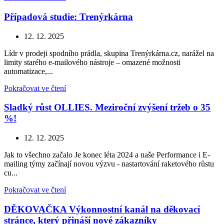
Případová studie: Trenýrkárna
12. 12. 2025
Lídr v prodeji spodního prádla, skupina Trenýrkárna.cz, narážel na
limity starého e-mailového nástroje – omazené možnosti
automatizace,...
Pokračovat ve čtení
Sladký růst OLLIES. Meziroční zvýšení tržeb o 35
%!
12. 12. 2025
Jak to všechno začalo Je konec léta 2024 a naše Performance i E-
mailing týmy začínají novou výzvu - nastartování raketového růstu
cu...
Pokračovat ve čtení
DĚKOVAČKA Výkonnostní kanál na děkovací
stránce, který přináší nové zákazníky