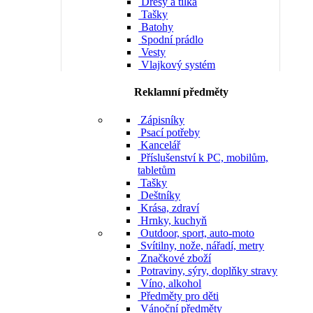
Dresy a tílka
Tašky
Batohy
Spodní prádlo
Vesty
Vlajkový systém
Reklamní předměty
Zápisníky
Psací potřeby
Kancelář
Příslušenství k PC, mobilům,
tabletům
Tašky
Deštníky
Krása, zdraví
Hrnky, kuchyň
Outdoor, sport, auto-moto
Svítilny, nože, nářadí, metry
Značkové zboží
Potraviny, sýry, doplňky stravy
Víno, alkohol
Předměty pro děti
Vánoční předměty