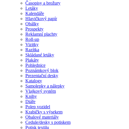
Časopisy a brožury
Letáky
Kalendáře
Hlavičkový papír
Obálky
Prospekty
Reklamní plachty
Roll-up
Vizitky
Razítka
Skládané letáky
Plakáty
Pohlednice
Poznámkový blok
Prezentační desky
Katalogy
Samolepky a nálepky
Vlajkový systém
Knihy
Diáře
Polep vozidel
Krabičky s výsekem
Obalové materiály
Cedule/desky s potiskem
Potisk textilu