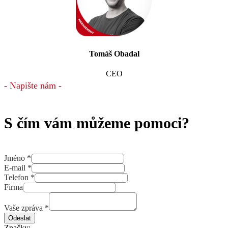
Tomáš Obadal
CEO
- Napište nám -
S čím vám můžeme pomoci?
Jméno
*
E-mail
*
Telefon
*
Firma
Vaše zpráva
*
Odeslat
Značky: