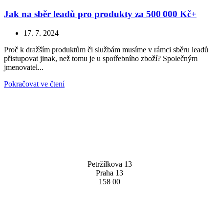
Jak na sběr leadů pro produkty za 500 000 Kč+
17. 7. 2024
Proč k dražším produktům či službám musíme v rámci sběru leadů
přistupovat jinak, než tomu je u spotřebního zboží? Společným
jmenovatel...
Pokračovat ve čtení
PROMOGEN S.R.O.
Petržílkova 13
Praha 13
158 00