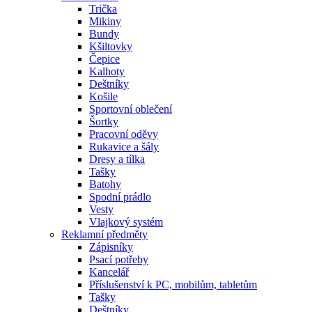
Trička
Mikiny
Bundy
Kšiltovky
Čepice
Kalhoty
Deštníky
Košile
Sportovní oblečení
Šortky
Pracovní oděvy
Rukavice a šály
Dresy a tílka
Tašky
Batohy
Spodní prádlo
Vesty
Vlajkový systém
Reklamní předměty
Zápisníky
Psací potřeby
Kancelář
Příslušenství k PC, mobilům, tabletům
Tašky
Deštníky