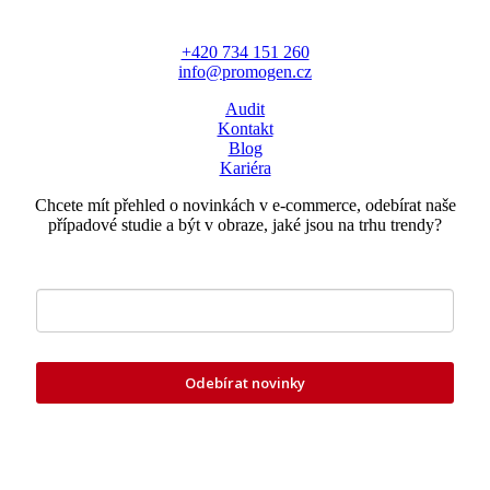
MÁTE OTÁZKU?
+420 734 151 260
info@promogen.cz
Audit
Kontakt
Blog
Kariéra
Chcete mít přehled o novinkách v e-commerce, odebírat naše
případové studie a být v obraze, jaké jsou na trhu trendy?
Zde vložte váš e-mail
Odebírat novinky