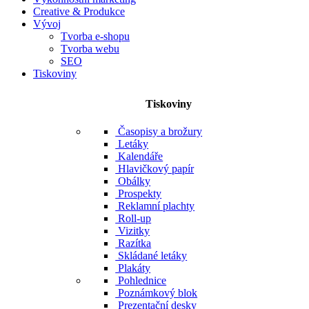
Creative & Produkce
Vývoj
Tvorba e-shopu
Tvorba webu
SEO
Tiskoviny
Tiskoviny
Časopisy a brožury
Letáky
Kalendáře
Hlavičkový papír
Obálky
Prospekty
Reklamní plachty
Roll-up
Vizitky
Razítka
Skládané letáky
Plakáty
Pohlednice
Poznámkový blok
Prezentační desky