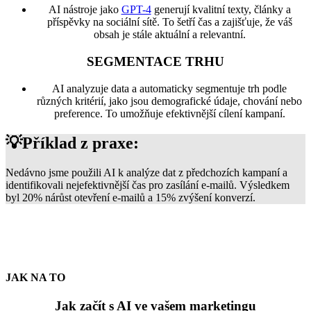
AI nástroje jako
GPT-4
generují kvalitní texty, články a
příspěvky na sociální sítě. To šetří čas a zajišťuje, že váš
obsah je stále aktuální a relevantní.
SEGMENTACE TRHU
AI analyzuje data a automaticky segmentuje trh podle
různých kritérií, jako jsou demografické údaje, chování nebo
preference. To umožňuje efektivnější cílení kampaní.
💡Příklad z praxe:
Nedávno jsme použili AI k analýze dat z předchozích kampaní a
identifikovali nejefektivnější čas pro zasílání e-mailů. Výsledkem
byl 20% nárůst otevření e-mailů a 15% zvýšení konverzí.
JAK NA TO
Jak začít s AI ve vašem marketingu