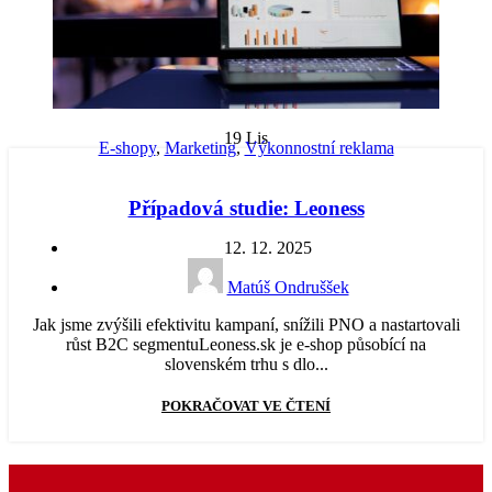
19
Lis
E-shopy
,
Marketing
,
Výkonnostní reklama
Případová studie: Leoness
12. 12. 2025
Matúš Ondruššek
Jak jsme zvýšili efektivitu kampaní, snížili PNO a nastartovali
růst B2C segmentuLeoness.sk je e-shop působící na
slovenském trhu s dlo...
POKRAČOVAT VE ČTENÍ