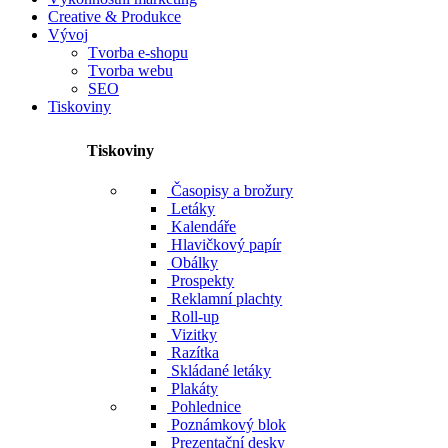
Creative & Produkce
Vývoj
Tvorba e-shopu
Tvorba webu
SEO
Tiskoviny
Tiskoviny
Časopisy a brožury
Letáky
Kalendáře
Hlavičkový papír
Obálky
Prospekty
Reklamní plachty
Roll-up
Vizitky
Razítka
Skládané letáky
Plakáty
Pohlednice
Poznámkový blok
Prezentační desky