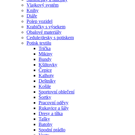
Vlajkový systém
Knihy
Diáře
Polep vozidel
Krabičky s výsekem
Obalové materiály
Cedule/desky s potiskem
Potisk textilu
Trička
Mikiny
Bundy
Kšiltovky
Čepice
Kalhoty
Deštníky
Košile
Sportovní oblečení
Šortky
Pracovní oděvy
Rukavice a šály
Dresy a tílka
Tašky
Batohy
Spodní prádlo