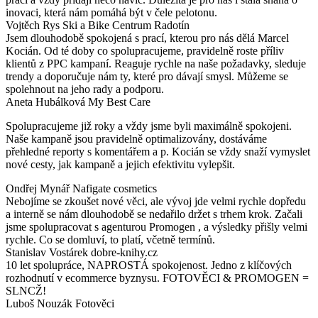
inovaci, která nám pomáhá být v čele pelotonu.
Vojtěch Rys
Ski a Bike Centrum Radotín
Jsem dlouhodobě spokojená s prací, kterou pro nás dělá Marcel
Kocián. Od té doby co spolupracujeme, pravidelně roste příliv
klientů z PPC kampaní. Reaguje rychle na naše požadavky, sleduje
trendy a doporučuje nám ty, které pro dávají smysl. Můžeme se
spolehnout na jeho rady a podporu.
Aneta Hubálková
My Best Care
Spolupracujeme již roky a vždy jsme byli maximálně spokojeni.
Naše kampaně jsou pravidelně optimalizovány, dostáváme
přehledné reporty s komentářem a p. Kocián se vždy snaží vymyslet
nové cesty, jak kampaně a jejich efektivitu vylepšit.
Ondřej Mynář
Nafigate cosmetics
Nebojíme se zkoušet nové věci, ale vývoj jde velmi rychle dopředu
a interně se nám dlouhodobě se nedařilo držet s trhem krok. Začali
jsme spolupracovat s agenturou Promogen , a výsledky přišly velmi
rychle. Co se domluví, to platí, včetně termínů.
Stanislav Vostárek
dobre-knihy.cz
10 let spolupráce, NAPROSTÁ spokojenost. Jedno z klíčových
rozhodnutí v ecommerce byznysu. FOTOVĚCI & PROMOGEN =
SLNCŽ!
Luboš Nouzák
Fotověci