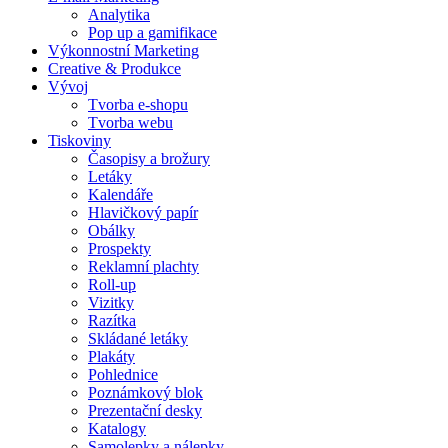
Analytika
Pop up a gamifikace
Výkonnostní Marketing
Creative & Produkce
Vývoj
Tvorba e-shopu
Tvorba webu
Tiskoviny
Časopisy a brožury
Letáky
Kalendáře
Hlavičkový papír
Obálky
Prospekty
Reklamní plachty
Roll-up
Vizitky
Razítka
Skládané letáky
Plakáty
Pohlednice
Poznámkový blok
Prezentační desky
Katalogy
Samolepky a nálepky