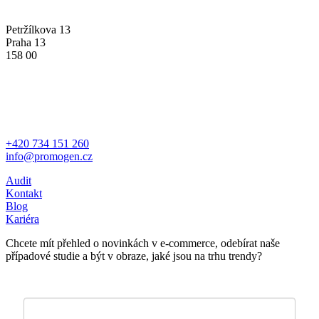
PROMOGEN S.R.O.
Petržílkova 13
Praha 13
158 00
MÁTE OTÁZKU?
+420 734 151 260
info@promogen.cz
Audit
Kontakt
Blog
Kariéra
Chcete mít přehled o novinkách v e-commerce, odebírat naše
případové studie a být v obraze, jaké jsou na trhu trendy?
Zde vložte váš e-mail