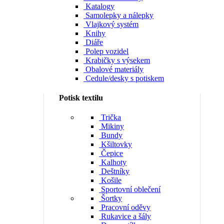
Katalogy
Samolepky a nálepky
Vlajkový systém
Knihy
Diáře
Polep vozidel
Krabičky s výsekem
Obalové materiály
Cedule/desky s potiskem
Potisk textilu
Trička
Mikiny
Bundy
Kšiltovky
Čepice
Kalhoty
Deštníky
Košile
Sportovní oblečení
Šortky
Pracovní oděvy
Rukavice a šály