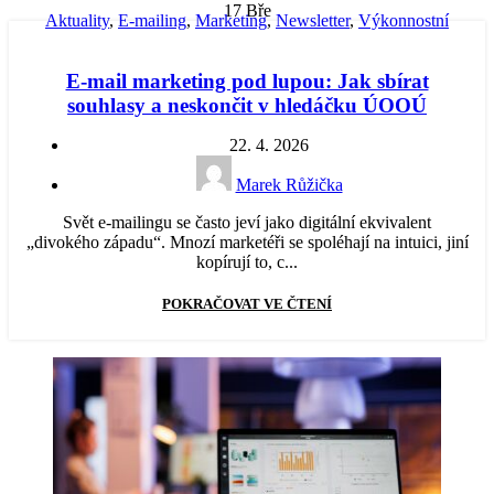
17
Bře
Aktuality
,
E-mailing
,
Marketing
,
Newsletter
,
Výkonnostní
reklama
E-mail marketing pod lupou: Jak sbírat
souhlasy a neskončit v hledáčku ÚOOÚ
22. 4. 2026
Marek Růžička
Svět e-mailingu se často jeví jako digitální ekvivalent
„divokého západu“. Mnozí marketéři se spoléhají na intuici, jiní
kopírují to, c...
POKRAČOVAT VE ČTENÍ