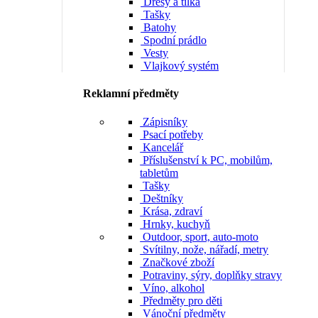
Dresy a tílka
Tašky
Batohy
Spodní prádlo
Vesty
Vlajkový systém
Reklamní předměty
Zápisníky
Psací potřeby
Kancelář
Příslušenství k PC, mobilům,
tabletům
Tašky
Deštníky
Krása, zdraví
Hrnky, kuchyň
Outdoor, sport, auto-moto
Svítilny, nože, nářadí, metry
Značkové zboží
Potraviny, sýry, doplňky stravy
Víno, alkohol
Předměty pro děti
Vánoční předměty