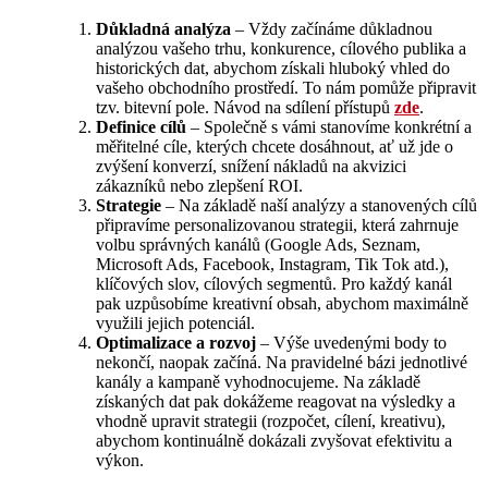
Důkladná analýza
–
Vždy začínáme důkladnou
analýzou vašeho trhu, konkurence, cílového publika a
historických dat, abychom získali hluboký vhled do
vašeho obchodního prostředí. To nám pomůže připravit
tzv. bitevní pole. Návod na sdílení přístupů
zde
.
Definice cílů
–
Společně s vámi stanovíme konkrétní a
měřitelné cíle, kterých chcete dosáhnout, ať už jde o
zvýšení konverzí, snížení nákladů na akvizici
zákazníků nebo zlepšení ROI.
Strategie
–
Na základě naší analýzy a stanovených cílů
připravíme personalizovanou strategii, která zahrnuje
volbu správných kanálů (Google Ads, Seznam,
Microsoft Ads, Facebook, Instagram, Tik Tok atd.),
klíčových slov, cílových segmentů. Pro každý kanál
pak uzpůsobíme kreativní obsah, abychom maximálně
využili jejich potenciál.
Optimalizace a rozvoj
–
Výše uvedenými body to
nekončí, naopak začíná. Na pravidelné bázi jednotlivé
kanály a kampaně vyhodnocujeme. Na základě
získaných dat pak dokážeme reagovat na výsledky a
vhodně upravit strategii (rozpočet, cílení, kreativu),
abychom kontinuálně dokázali zvyšovat efektivitu a
výkon.