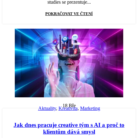
studies se prezentuje...
POKRAČOVAT VE ČTENÍ
18
Bře
Aktuality
,
Kreativita
,
Marketing
Jak dnes pracuje creative tým s AI a proč to
klientům dává smysl