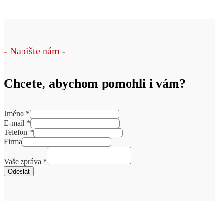
- Napište nám -
Chcete, abychom pomohli i vám?
Jméno
*
E-mail
*
Telefon
*
Firma
Vaše zpráva
*
Odeslat