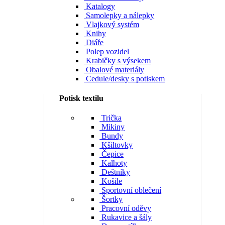
Katalogy
Samolepky a nálepky
Vlajkový systém
Knihy
Diáře
Polep vozidel
Krabičky s výsekem
Obalové materiály
Cedule/desky s potiskem
Potisk textilu
Trička
Mikiny
Bundy
Kšiltovky
Čepice
Kalhoty
Deštníky
Košile
Sportovní oblečení
Šortky
Pracovní oděvy
Rukavice a šály