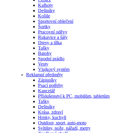
Kalhoty
Deštníky
Košile
Sportovní oblečení
Šortky
Pracovní oděvy
Rukavice a šály
Dresy a tílka
Tašky
Batohy
Spodní prádlo
Vesty
Vlajkový systém
Reklamní předměty
Zápisníky
Psací potřeby
Kancelář
Příslušenství k PC, mobilům, tabletům
Tašky
Deštníky
Krása, zdraví
Hrnky, kuchyň
Outdoor, sport, auto-moto
Svítilny, nože, nářadí, metry