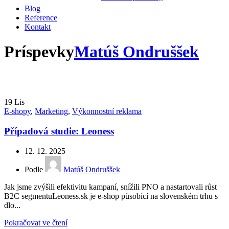
Blog
Reference
Kontakt
Príspevky
Matúš Ondruššek
19
Lis
E-shopy
,
Marketing
,
Výkonnostní reklama
Případová studie: Leoness
12. 12. 2025
Podle
Matúš Ondruššek
Jak jsme zvýšili efektivitu kampaní, snížili PNO a nastartovali růst
B2C segmentuLeoness.sk je e-shop působící na slovenském trhu s
dlo...
Pokračovat ve čtení