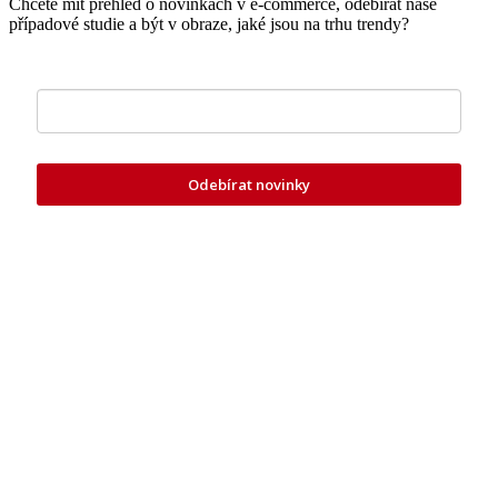
Chcete mít přehled o novinkách v e-commerce, odebírat naše
případové studie a být v obraze, jaké jsou na trhu trendy?
Zde vložte váš e-mail
Odebírat novinky