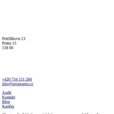
PROMOGEN S.R.O.
Petržílkova 13
Praha 13
158 00
MÁTE OTÁZKU?
+420 734 151 260
info@promogen.cz
Audit
Kontakt
Blog
Kariéra