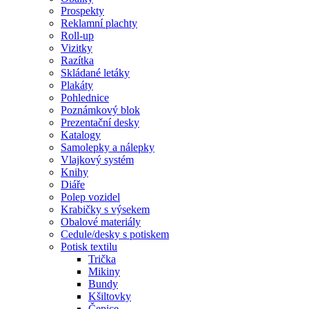
Prospekty
Reklamní plachty
Roll-up
Vizitky
Razítka
Skládané letáky
Plakáty
Pohlednice
Poznámkový blok
Prezentační desky
Katalogy
Samolepky a nálepky
Vlajkový systém
Knihy
Diáře
Polep vozidel
Krabičky s výsekem
Obalové materiály
Cedule/desky s potiskem
Potisk textilu
Trička
Mikiny
Bundy
Kšiltovky
Čepice