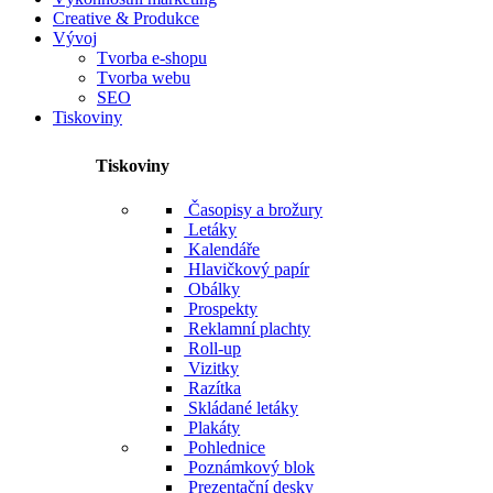
Creative & Produkce
Vývoj
Tvorba e-shopu
Tvorba webu
SEO
Tiskoviny
Tiskoviny
Časopisy a brožury
Letáky
Kalendáře
Hlavičkový papír
Obálky
Prospekty
Reklamní plachty
Roll-up
Vizitky
Razítka
Skládané letáky
Plakáty
Pohlednice
Poznámkový blok
Prezentační desky