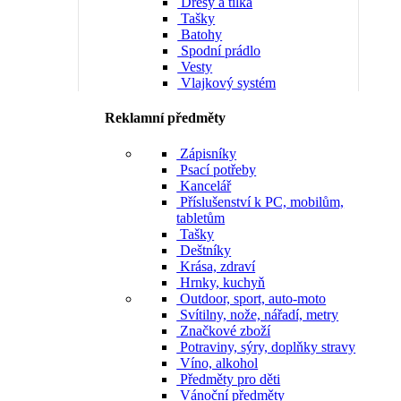
Dresy a tílka
Tašky
Batohy
Spodní prádlo
Vesty
Vlajkový systém
Reklamní předměty
Zápisníky
Psací potřeby
Kancelář
Příslušenství k PC, mobilům,
tabletům
Tašky
Deštníky
Krása, zdraví
Hrnky, kuchyň
Outdoor, sport, auto-moto
Svítilny, nože, nářadí, metry
Značkové zboží
Potraviny, sýry, doplňky stravy
Víno, alkohol
Předměty pro děti
Vánoční předměty